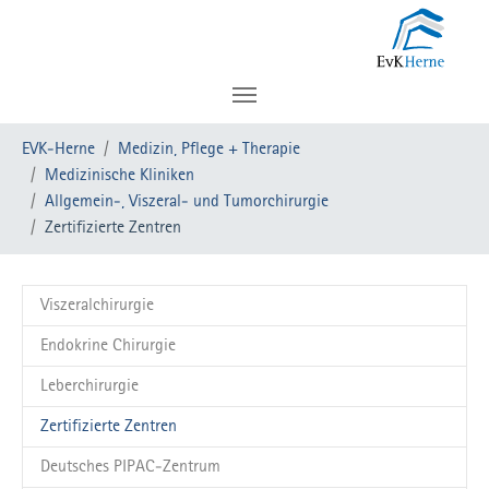
Zum Hauptinhalt springen
Sie sind hier:
EVK-Herne
Medizin, Pflege + Therapie
Medizinische Kliniken
Allgemein-, Viszeral- und Tumorchirurgie
Zertifizierte Zentren
Viszeralchirurgie
Endokrine Chirurgie
Leberchirurgie
(current)
Zertifizierte Zentren
Deutsches PIPAC-Zentrum