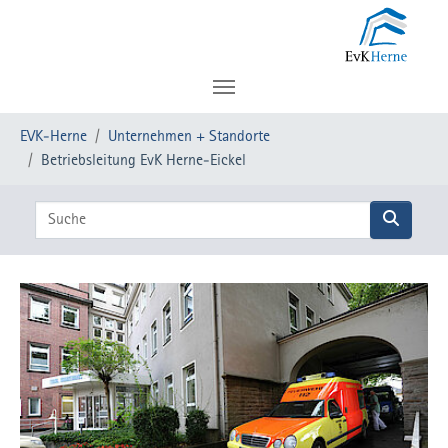
Zum Hauptinhalt springen
Sie sind hier:
EVK-Herne
Unternehmen + Standorte
Betriebsleitung EvK Herne-Eickel
Label Suchfeld
Suche abs