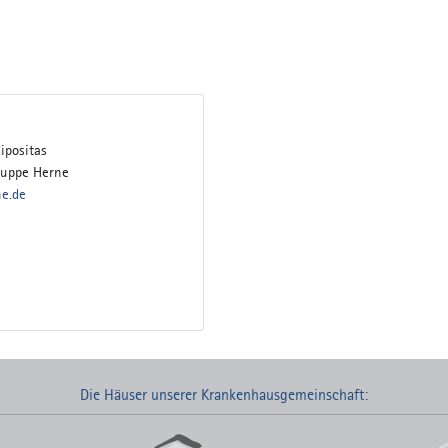
ipositas
gruppe Herne
ne.de
Die Häuser unserer Krankenhausgemeinschaft: