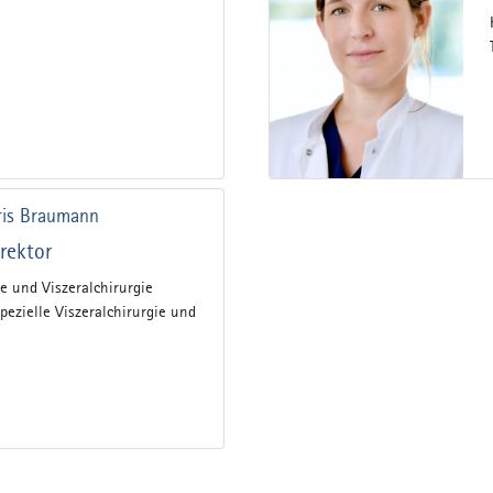
hris Braumann
Direktor
ie und Viszeralchirurgie
ezielle Viszeralchirurgie und