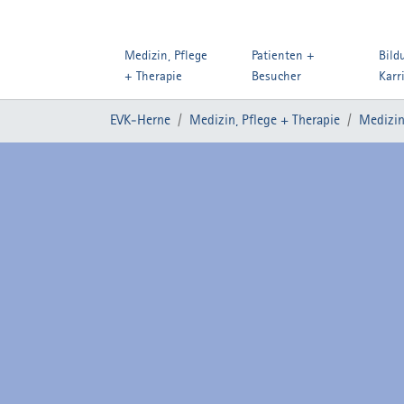
Medizin, Pflege
Patienten +
Bild
+ Therapie
Besucher
Karr
Zum Hauptinhalt springen
Sie sind hier:
EVK-Herne
Medizin, Pflege + Therapie
Medizin