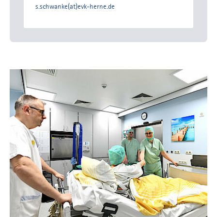
s.schwanke(at)evk-herne.de