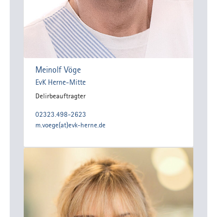
Meinolf Vöge
EvK Herne-Mitte
Delirbeauftragter
02323.498-2623
m.voege(at)evk-herne.de