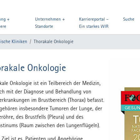
ung +
Unternehmen +
Karriereportal –
Suche
iere
Standorte
Ein starkes WIR
ische Kliniken
Thorakale Onkologie
rakale Onkologie
kale Onkologie ist ein Teilbereich der Medizin,
ich mit der Diagnose und Behandlung von
erkrankungen im Brustbereich (Thorax) befasst.
gehören insbesondere Tumoren der Lunge, der
eröhre, des Brustfells (Pleura) und des
stinums (Raum zwischen den Lungenflügeln).
 Ziel ist es, Patienten und Angehörige