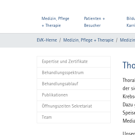
Medizin, Pflege
Patienten +
Bild
+ Therapie
Besucher
Karr
Zum Hauptinhalt springen
Sie sind hier:
EVK-Herne
Medizin, Pflege + Therapie
Medizin
Expertise und Zertifikate
Tho
Behandlungsspektrum
Thora
Behandlungsablauf
der s
Publikationen
Krebs
Dazu 
Öffnungszeiten Sekretariat
Speis
Team
Media
Unser