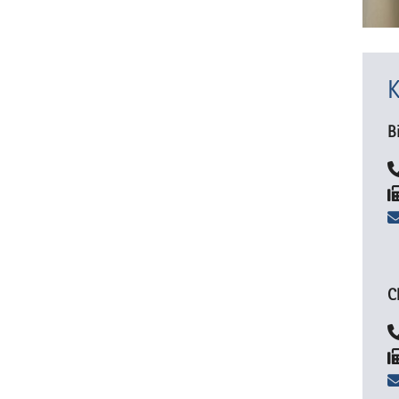
K
B
C