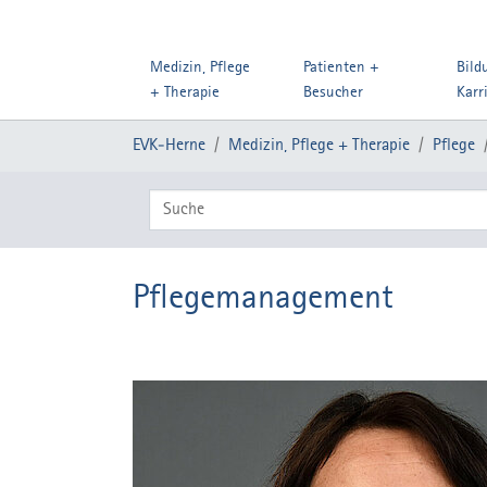
Medizin, Pflege
Patienten +
Bild
+ Therapie
Besucher
Karr
Zum Hauptinhalt springen
Sie sind hier:
EVK-Herne
Medizin, Pflege + Therapie
Pflege
Label Suchfeld
Pflegemanagement