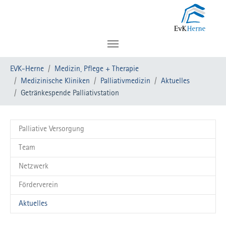
Zum Hauptinhalt springen
Sie sind hier:
EVK-Herne
Medizin, Pflege + Therapie
Medizinische Kliniken
Palliativmedizin
Aktuelles
Getränkespende Palliativstation
Palliative Versorgung
Team
Netzwerk
Förderverein
Aktuelles