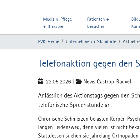
Medizin, Pflege
Patienten +
Bild
+ Therapie
Besucher
Karr
Zum Hauptinhalt springen
Sie sind hier:
EVK-Herne
Unternehmen + Standorte
Aktuelle
Telefonaktion gegen den 
22.05.2026
|
News Castrop-Rauxel
Anlässlich des Aktionstags gegen den Sch
telefonische Sprechstunde an.
Chronische Schmerzen belasten Körper, Psych
langen Leidensweg, denn vielen ist nicht bekan
Stattdessen suchen sie jahrelang Orthopäde