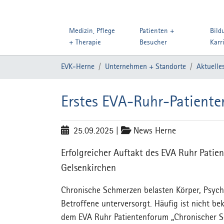
Medizin, Pflege
Patienten +
Bild
+ Therapie
Besucher
Karr
Zum Hauptinhalt springen
Sie sind hier:
EVK-Herne
Unternehmen + Standorte
Aktuelle
Erstes EVA-Ruhr-Patiente
25.09.2025
|
News Herne
Erfolgreicher Auftakt des EVA Ruhr Pati
Gelsenkirchen
Chronische Schmerzen belasten Körper, Psych
Betroffene unterversorgt. Häufig ist nicht bek
dem EVA Ruhr Patientenforum „Chronischer S